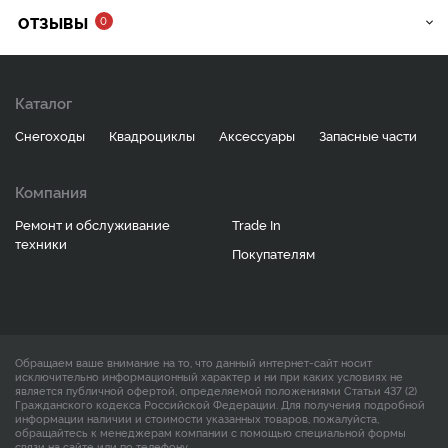
ОТЗЫВЫ
0
Каталог
Снегоходы
Квадроциклы
Аксессуары
Запасные части
Компания
Ремонт и обслуживание
Trade In
техники
Покупателям
Обращаем ваше внимание на то, что данный интернет-сайт носит
исключительно информационный характер и ни при каких условиях не
является публичной офертой, определяемой положениями Статьи 437 (2)
Гражданского кодекса Российской Федерации. Для получения подробной
информации наличии и стоимости указанных товаров, пожалуйста,
обращайтесь к менеджерам компании с помощью специальной формы
связи на сайте или по телефону.