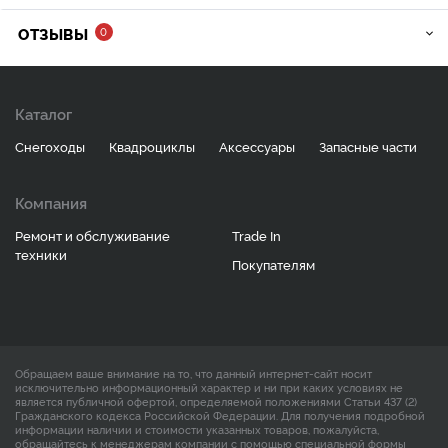
ОТЗЫВЫ
0
Каталог
Снегоходы
Квадроциклы
Аксессуары
Запасные части
Компания
Ремонт и обслуживание
Trade In
техники
Покупателям
Обращаем ваше внимание на то, что данный интернет-сайт носит
исключительно информационный характер и ни при каких условиях не
является публичной офертой, определяемой положениями Статьи 437 (2)
Гражданского кодекса Российской Федерации. Для получения подробной
информации наличии и стоимости указанных товаров, пожалуйста,
обращайтесь к менеджерам компании с помощью специальной формы