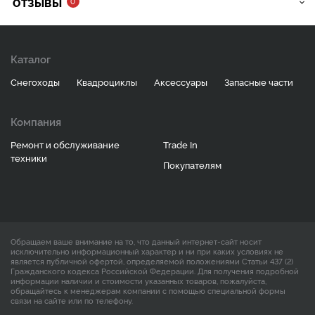
ОТЗЫВЫ
0
Каталог
Снегоходы
Квадроциклы
Аксессуары
Запасные части
Компания
Ремонт и обслуживание
Trade In
техники
Покупателям
Обращаем ваше внимание на то, что данный интернет-сайт носит
исключительно информационный характер и ни при каких условиях не
является публичной офертой, определяемой положениями Статьи 437 (2)
Гражданского кодекса Российской Федерации. Для получения подробной
информации наличии и стоимости указанных товаров, пожалуйста,
обращайтесь к менеджерам компании с помощью специальной формы
связи на сайте или по телефону.