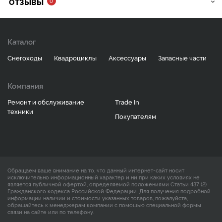
ОТЗЫВЫ
0
Каталог
Снегоходы
Квадроциклы
Аксессуары
Запасные части
Компания
Ремонт и обслуживание
Trade In
техники
Покупателям
Обращаем ваше внимание на то, что данный интернет-сайт носит
исключительно информационный характер и ни при каких условиях не
является публичной офертой, определяемой положениями Статьи 437 (2)
Гражданского кодекса Российской Федерации. Для получения подробной
информации наличии и стоимости указанных товаров, пожалуйста,
обращайтесь к менеджерам компании с помощью специальной формы
связи на сайте или по телефону.