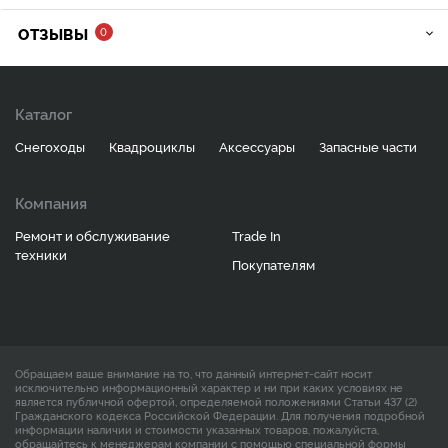
ОТЗЫВЫ
0
Каталог
Снегоходы
Квадроциклы
Аксессуары
Запасные части
Компания
Ремонт и обслуживание
Trade In
техники
Покупателям
Обращаем ваше внимание на то, что данный интернет-сайт носит
исключительно информационный характер и ни при каких условиях не
является публичной офертой, определяемой положениями Статьи 437 (2)
Гражданского кодекса Российской Федерации. Для получения подробной
информации наличии и стоимости указанных товаров, пожалуйста,
обращайтесь к менеджерам компании с помощью специальной формы