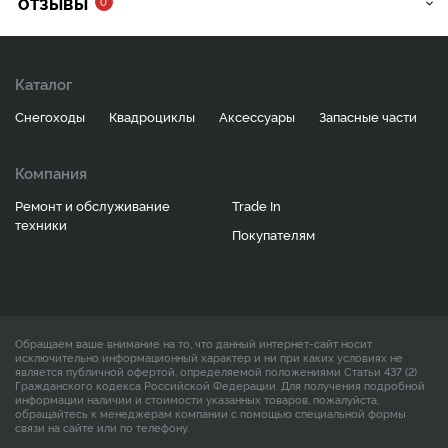
ОТЗЫВЫ
0
Каталог
Снегоходы
Квадроциклы
Аксессуары
Запасные части
Компания
Ремонт и обслуживание
Trade In
техники
Покупателям
Обращаем ваше внимание на то, что данный интернет-сайт носит
исключительно информационный характер и ни при каких условиях не
является публичной офертой, определяемой положениями Статьи 437 (2)
Гражданского кодекса Российской Федерации. Для получения подробной
информации наличии и стоимости указанных товаров, пожалуйста,
обращайтесь к менеджерам компании с помощью специальной формы
связи на сайте или по телефону.