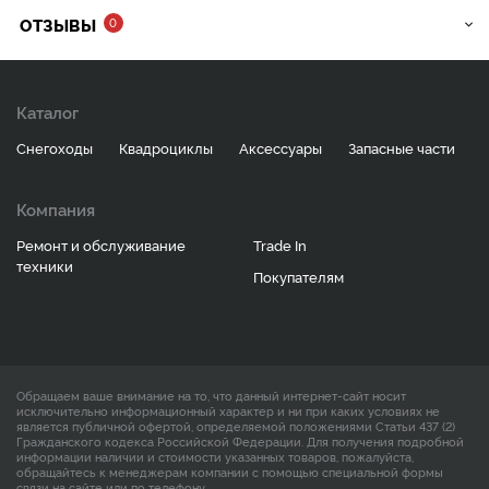
ОТЗЫВЫ
0
Каталог
Снегоходы
Квадроциклы
Аксессуары
Запасные части
Компания
Ремонт и обслуживание
Trade In
техники
Покупателям
Обращаем ваше внимание на то, что данный интернет-сайт носит
исключительно информационный характер и ни при каких условиях не
является публичной офертой, определяемой положениями Статьи 437 (2)
Гражданского кодекса Российской Федерации. Для получения подробной
информации наличии и стоимости указанных товаров, пожалуйста,
обращайтесь к менеджерам компании с помощью специальной формы
связи на сайте или по телефону.