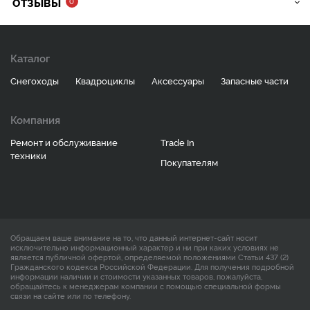
ОТЗЫВЫ
0
Каталог
Снегоходы
Квадроциклы
Аксессуары
Запасные части
Компания
Ремонт и обслуживание
Trade In
техники
Покупателям
Обращаем ваше внимание на то, что данный интернет-сайт носит
исключительно информационный характер и ни при каких условиях не
является публичной офертой, определяемой положениями Статьи 437 (2)
Гражданского кодекса Российской Федерации. Для получения подробной
информации наличии и стоимости указанных товаров, пожалуйста,
обращайтесь к менеджерам компании с помощью специальной формы
связи на сайте или по телефону.