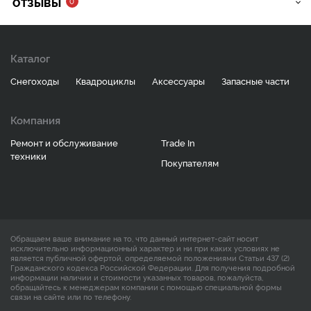
ОТЗЫВЫ
0
Каталог
Снегоходы
Квадроциклы
Аксессуары
Запасные части
Компания
Ремонт и обслуживание
Trade In
техники
Покупателям
Обращаем ваше внимание на то, что данный интернет-сайт носит
исключительно информационный характер и ни при каких условиях не
является публичной офертой, определяемой положениями Статьи 437 (2)
Гражданского кодекса Российской Федерации. Для получения подробной
информации наличии и стоимости указанных товаров, пожалуйста,
обращайтесь к менеджерам компании с помощью специальной формы
связи на сайте или по телефону.