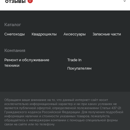
ОТЗЫВЫ
0
Каталог
Снегоходы
Квадроциклы
Аксессуары
Запасные части
Компания
Ремонт и обслуживание
Trade In
техники
Покупателям
Обращаем ваше внимание на то, что данный интернет-сайт носит
исключительно информационный характер и ни при каких условиях не
является публичной офертой, определяемой положениями Статьи 437 (2)
Гражданского кодекса Российской Федерации. Для получения подробной
информации наличии и стоимости указанных товаров, пожалуйста,
обращайтесь к менеджерам компании с помощью специальной формы
связи на сайте или по телефону.