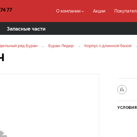
 74 77
О компании
Акции
Покупател
Запасные части
дельный ряд Буран
Буран Лидер
Корпус с длинной базой
Ч
УСЛОВИЯ