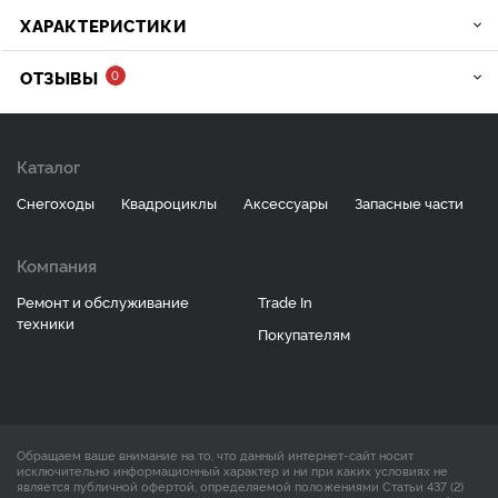
ХАРАКТЕРИСТИКИ
ОТЗЫВЫ
0
Каталог
Снегоходы
Квадроциклы
Аксессуары
Запасные части
Компания
Ремонт и обслуживание
Trade In
техники
Покупателям
Обращаем ваше внимание на то, что данный интернет-сайт носит
исключительно информационный характер и ни при каких условиях не
является публичной офертой, определяемой положениями Статьи 437 (2)