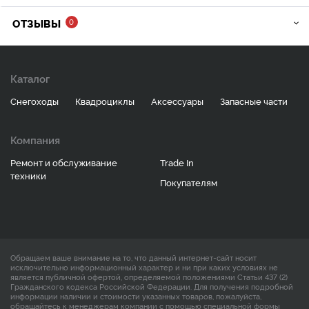
ОТЗЫВЫ
0
Каталог
Снегоходы
Квадроциклы
Аксессуары
Запасные части
Компания
Ремонт и обслуживание
Trade In
техники
Покупателям
Обращаем ваше внимание на то, что данный интернет-сайт носит
исключительно информационный характер и ни при каких условиях не
является публичной офертой, определяемой положениями Статьи 437 (2)
Гражданского кодекса Российской Федерации. Для получения подробной
информации наличии и стоимости указанных товаров, пожалуйста,
обращайтесь к менеджерам компании с помощью специальной формы