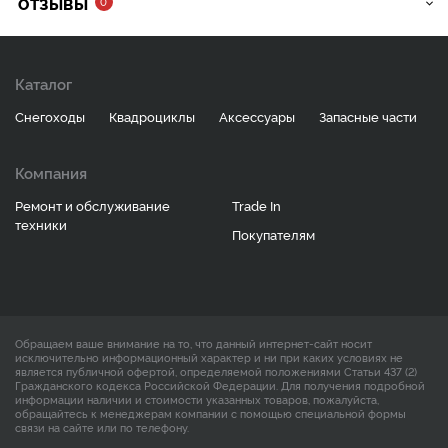
ОТЗЫВЫ
0
Каталог
Снегоходы
Квадроциклы
Аксессуары
Запасные части
Компания
Ремонт и обслуживание
Trade In
техники
Покупателям
Обращаем ваше внимание на то, что данный интернет-сайт носит
исключительно информационный характер и ни при каких условиях не
является публичной офертой, определяемой положениями Статьи 437 (2)
Гражданского кодекса Российской Федерации. Для получения подробной
информации наличии и стоимости указанных товаров, пожалуйста,
обращайтесь к менеджерам компании с помощью специальной формы
связи на сайте или по телефону.