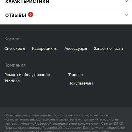
ХАРАКТЕРИСТИКИ
ОТЗЫВЫ
0
Каталог
Снегоходы
Квадроциклы
Аксессуары
Запасные части
Компания
Ремонт и обслуживание
Trade In
техники
Покупателям
Обращаем ваше внимание на то, что данный интернет-сайт носит
исключительно информационный характер и ни при каких условиях не
является публичной офертой, определяемой положениями Статьи 437 (2)
Гражданского кодекса Российской Федерации. Для получения подробной
информации наличии и стоимости указанных товаров, пожалуйста,