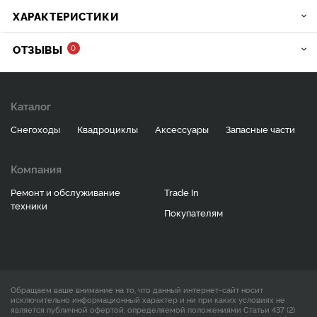
ХАРАКТЕРИСТИКИ
ОТЗЫВЫ
0
Каталог
Снегоходы
Квадроциклы
Аксессуары
Запасные части
Компания
Ремонт и обслуживание
Trade In
техники
Покупателям
Обращаем ваше внимание на то, что данный интернет-сайт носит
исключительно информационный характер и ни при каких условиях не
является публичной офертой, определяемой положениями Статьи 437 (2)