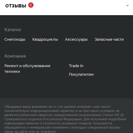
ОТЗЫВЫ
0
Каталог
Снегоходы
Квадроциклы
Аксессуары
Запасные части
Компания
Ремонт и обслуживание
Trade In
техники
Покупателям
Обращаем ваше внимание на то, что данный интернет-сайт носит
исключительно информационный характер и ни при каких условиях не
является публичной офертой, определяемой положениями Статьи 437 (2)
Гражданского кодекса Российской Федерации. Для получения подробной
информации наличии и стоимости указанных товаров, пожалуйста,
обращайтесь к менеджерам компании с помощью специальной формы
связи на сайте или по телефону.