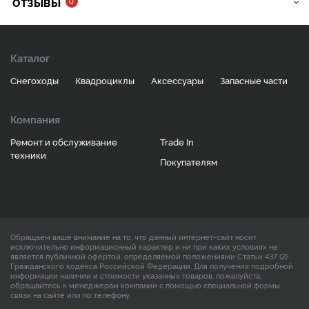
ОТЗЫВЫ
0
Каталог
Снегоходы
Квадроциклы
Аксессуары
Запасные части
Компания
Ремонт и обслуживание
Trade In
техники
Покупателям
Обращаем ваше внимание на то, что данный интернет-сайт носит
исключительно информационный характер и ни при каких условиях не
является публичной офертой, определяемой положениями Статьи 437 (2)
Гражданского кодекса Российской Федерации. Для получения подробной
информации наличии и стоимости указанных товаров, пожалуйста,
обращайтесь к менеджерам компании с помощью специальной формы
связи на сайте или по телефону.