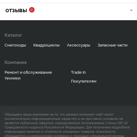
ОТЗЫВЫ
0
Каталог
Снегоходы
Квадроциклы
Аксессуары
Запасные части
Компания
Ремонт и обслуживание
Trade In
техники
Покупателям
Обращаем ваше внимание на то, что данный интернет-сайт носит
исключительно информационный характер и ни при каких условиях не
является публичной офертой, определяемой положениями Статьи 437 (2)
Гражданского кодекса Российской Федерации. Для получения подробной
информации наличии и стоимости указанных товаров, пожалуйста,
обращайтесь к менеджерам компании с помощью специальной формы