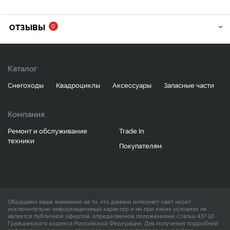
ОТЗЫВЫ
0
Каталог
Снегоходы
Квадроциклы
Аксессуары
Запасные части
Компания
Ремонт и обслуживание
Trade In
техники
Покупателям
Обращаем ваше внимание на то, что данный интернет-сайт носит
исключительно информационный характер и ни при каких условиях не
является публичной офертой, определяемой положениями Статьи 437 (2)
Гражданского кодекса Российской Федерации. Для получения подробной