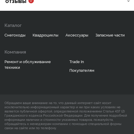
ОТЗЫВЫ
0
Каталог
Снегоходы
Квадроциклы
Аксессуары
Запасные части
Компания
Ремонт и обслуживание
Trade In
техники
Покупателям
Обращаем ваше внимание на то, что данный интернет-сайт носит
исключительно информационный характер и ни при каких условиях не
является публичной офертой, определяемой положениями Статьи 437 (2)
Гражданского кодекса Российской Федерации. Для получения подробной
информации наличии и стоимости указанных товаров, пожалуйста,
обращайтесь к менеджерам компании с помощью специальной формы
связи на сайте или по телефону.