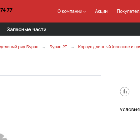
 74 77
О компании
Акции
Покупател
Запасные части
дельный ряд Буран
Буран 2Т
Корпус длинный (высокое и пр
УСЛОВИЯ