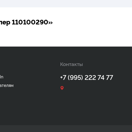
пер 110100290»
Контакты
+7 (995) 222 74 77
In
ателям