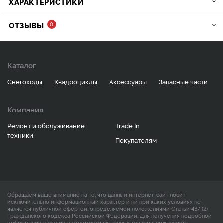
ХАРАКТЕРИСТИКИ
ОТЗЫВЫ
0
Каталог
Снегоходы
Квадроциклы
Аксессуары
Запасные части
Компания
Ремонт и обслуживание
Trade In
техники
Покупателям
Обращаем ваше внимание на то, что данный интернет-сайт носит
исключительно информационный характер и ни при каких условиях не
является публичной офертой, определяемой положениями Статьи 437 (2)
Гражданского кодекса Российской Федерации. Для получения подробной
информации наличии и стоимости указанных товаров, пожалуйста,