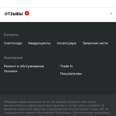
ОТЗЫВЫ
0
Каталог
Снегоходы
Квадроциклы
Аксессуары
Запасные части
Компания
Ремонт и обслуживание
Trade In
техники
Покупателям
Обращаем ваше внимание на то, что данный интернет-сайт носит
исключительно информационный характер и ни при каких условиях не
является публичной офертой, определяемой положениями Статьи 437 (2)
Гражданского кодекса Российской Федерации. Для получения подробной